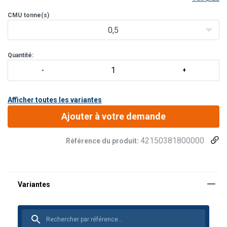
conception permet à l’anneau d’être toujours placé dans la même
direction que l’effort de charge.
CMU
tonne(s)
0,5
Quantité:
Afficher toutes les variantes
Ajouter à votre demande
42150381800000
Référence du produit: