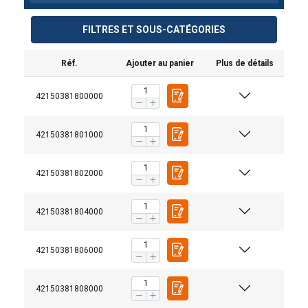
FILTRES ET SOUS-CATÉGORIES
Réf.
Ajouter au panier
Plus de détails
42150381800000
42150381801000
42150381802000
42150381804000
42150381806000
42150381808000
Différentes versions et longueurs peuvent être