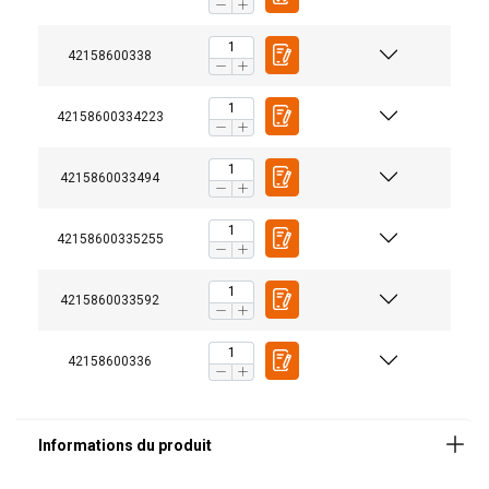
42158600338
42158600334223
Plage de température d'utilisation:
4215860033494
Coefficient de sécurité:
42158600335255
Grade:
4215860033592
42158600336