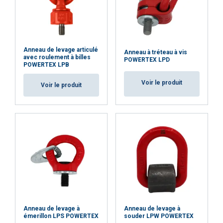
contenu, les publicités et analyser notre trafic.
Nous partageons également des informations
sur votre utilisation de notre site avec nos
partenaires de publicité et d'analyse qui peuvent
les combiner avec d'autres informations que
Anneau de levage articulé
Anneau à tréteau à vis
avec roulement à billes
POWERTEX LPD
vous leur avez fournies ou qu'ils ont collectées
POWERTEX LPB
lors de votre utilisation de leurs services.
Voir le produit
Privacy Policy
Voir le produit
Strictement
Performance
Ciblage
nécessaires
Fonctionnalité
Non classifiés
ACCEPTER TOUT
Anneau de levage à
Anneau de levage à
émerillon LPS POWERTEX
souder LPW POWERTEX