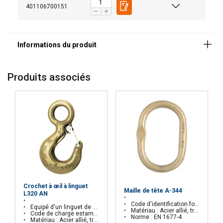
Norme:
401106700151
Coefficient de sécurité:
Grade:
Produits associés
Crochet à œil à linguet
Maille de tête A-344
L320 AN
Code d'identification forgé sur chaque maille
Equipé d'un linguet de sécurité
Matériau : Acier allié, trempé et revenu
Code de charge estampé sur le crochet
Norme : EN 1677-4
Matériau : Acier allié, trempé et revenu