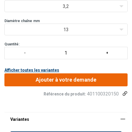
DNV
3,2
Test d'épreuve individuel avec certificat à 2.5 fois la CMU
Livrables avec cer
Diamètre chaîne
mm
13
Quantité:
Afficher toutes les variantes
Ajouter à votre demande
401100320150
Référence du produit: