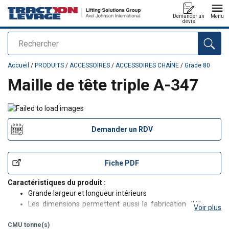
Demander un
Menu
devis
Rechercher
Ajouté au panier
Accueil
/
PRODUITS
/
ACCESSOIRES
/
ACCESSOIRES CHAÎNE
/
Grade 80
Maille de tête triple A-347
Demander un RDV
Fiche PDF
Caractéristiques du produit :
Grande largeur et longueur intérieurs
Les dimensions permettent aussi la fabrication d'élingues
Voir plus
câble à 3 ou 4 brins.
CMU
tonne(s)
Conformes à la norme EN 1677-4 : 2001, mailles certifiées