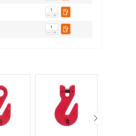
ENGLISH
tre trafic. Nous
rtenaires de
eur avez fournies ou
Non classifiés
CCEPTER TOUT