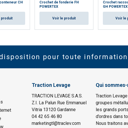
 conteneur CH
Crochet de fonderie FH
Crochet raccou
POWERTEX
GH POWERTEX
e produit
Voir le produit
Voir le 
disposition pour toute information
Traction Levage
Qui sommes-
TRACTION LEVAGE S.A.S.
Traction Levage
es
Z.I. La Palun Rue Emmanuel
groupes métallu
Vitria 13120 Gardanne
les grands port
ternet
04 42 65 46 80
d’ordres dans to
e
marketingtl@traclev.com
Nous traitons a
ow