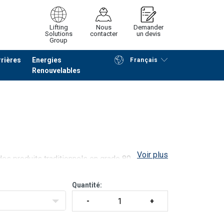
Lifting
Nous
Demander
Solutions
contacter
un devis
Group
rières
Energies
Français
Renouvelables
Poursuivre
Envoyer demande
Voir plus
es produits traditionnels en grade 80.
cation pour chaque lot fabriqué.
ycles à 1,5 x CMU.
Quantité:
°C.