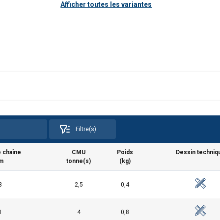
Afficher toutes les variantes
Filtre(s)
 chaîne
CMU
Poids
Dessin techniq
m
tonne(s)
(kg)
8
2,5
0,4
0
4
0,8