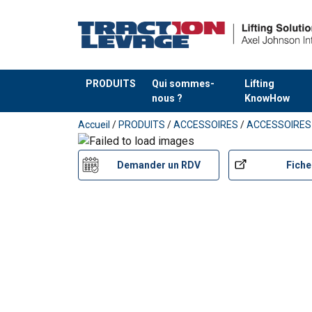
PRODUITS
Qui sommes-
Lifting
nous ?
KnowHow
Ajouté au panier
Accueil
/
PRODUITS
/
ACCESSOIRES
/
ACCESSOIRES
Matériau:
Demander un RDV
Fiche
Marquage:
Plage de température d'utilisation:
Finition:
Norme:
Coefficient de sécurité:
Grade: