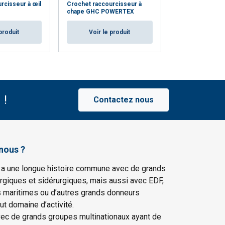
rcisseur à œil
Crochet raccourcisseur à
Anneau ovale tr
chape GHC POWERTEX
POWERTEX
produit
Voir le produit
Voir le p
 !
Contactez nous
nous ?
 a une longue histoire commune avec de grands
rgiques et sidérurgiques, mais aussi avec EDF,
s maritimes ou d’autres grands donneurs
ut domaine d’activité.
vec de grands groupes multinationaux ayant de