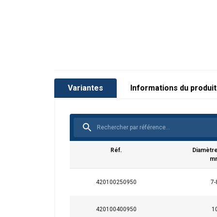
Variantes
Informations du produit
Réf.
Diamètre
m
420100250950
7-
420100400950
1