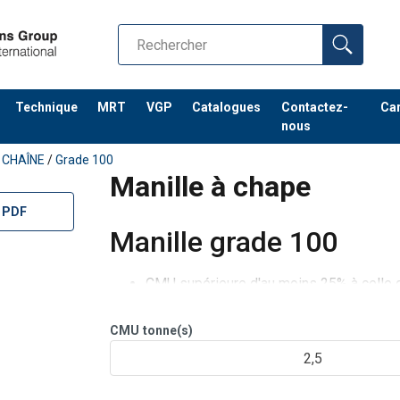
Technique
MRT
VGP
Catalogues
Contactez-
Car
nous
 CHAÎNE
/
Grade 100
Manille à chape
 PDF
Manille grade 100
CMU supérieure d'au moins 25% à celle d
Charge d'épreuve : 2,5 x CMU avec certifi
Résistance à la fatigue jusqu'à 20 000 c
CMU
tonne(s)
Température de revenu minimale de 400
2,5
La détecti