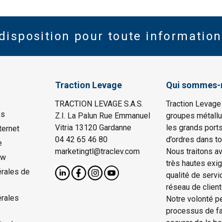
disposition pour toute information
Traction Levage
Qui sommes-
TRACTION LEVAGE S.A.S.
Traction Levage
es
Z.I. La Palun Rue Emmanuel
groupes métallu
Vitria 13120 Gardanne
les grands port
ternet
04 42 65 46 80
d’ordres dans to
e
marketingtl@traclev.com
Nous traitons a
ow
très hautes exi
rales de
qualité de servi
réseau de client
érales
Notre volonté p
processus de fab