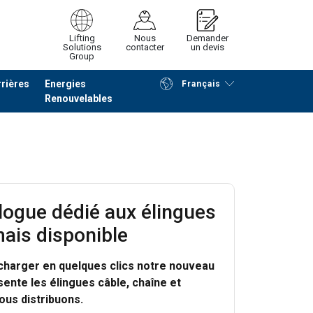
Lifting
Nous
Demander
Solutions
contacter
un devis
Group
rières
Energies
Français
Renouvelables
Poursuivre
Envoyer demande
logue dédié aux élingues
ais disponible
charger en quelques clics notre nouveau
sente les élingues câble, chaîne et
ous distribuons.