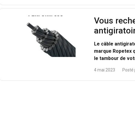
Performance
Ciblage
Fonctionnalité
Vous rech
antigiratoi
ÉTAILS
REFUSER TOUT
A
Le câble antigira
marque Ropetex qu
le tambour de vot
4 mai 2023
Posté 