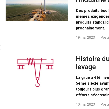
Des produits écol
mêmes exigences 
produits standard
prochainement.
19 mai 2023
Posté
Histoire d
levage
ilise des cookies
La grue a été inve
ookies pour personnaliser le contenu, les publicités et analyser no
5ème siècle avant
 des informations sur votre utilisation de notre site avec nos pa
toujours plus gra
se qui peuvent les combiner avec d'autres informations que vous l
efforts nécessai
lors de votre utilisation de leurs services.
Privacy Policy
10 mai 2023
Posté