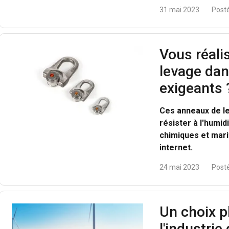
31 mai 2023
Posté
Vous réali
levage da
exigeants 
Ces anneaux de l
résister à l'humid
chimiques et marit
internet.
24 mai 2023
Posté
Un choix p
l'industrie