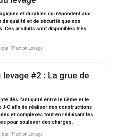
ogiques et durables qui répondent aux
de qualité et de sécurité que nos
s. Ces produits sont disponibles très
 par :
Traction Levage
u levage #2 : La grue de
FRENCH
ENGLISH
nté dès l'antiquité entre le 6ème et le
tre trafic. Nous
 J-C afin de réaliser des constructions
rtenaires de
ndes et complexes tout en réduisant les
eur avez fournies ou
res pour soulever des charges.
 par :
Traction Levage