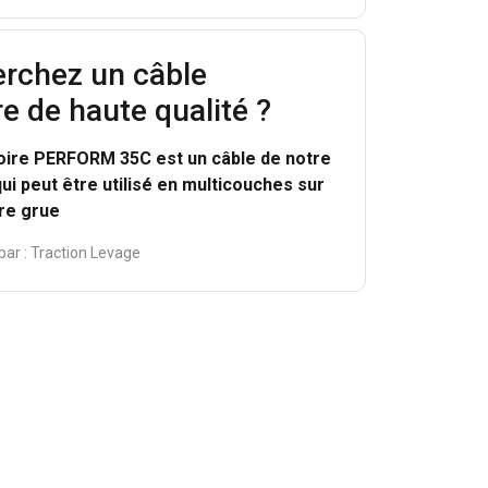
Non classifiés
erchez un câble
re de haute qualité ?
CCEPTER TOUT
toire PERFORM 35C est un câble de notre
i peut être utilisé en multicouches sur
re grue
par :
Traction Levage