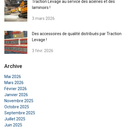
Traction Levage au service des aciéries et des
laminoirs !
3 mars 2026
Des accessoires de qualité distribués par Traction
Levage !
3 févr. 2026
FRENCH
ENGLISH
Archive
Ce site Web utilise des cookies
Mai 2026
Nous utilisons des cookies pour personnaliser le
Mars 2026
contenu, les publicités et analyser notre trafic.
Février 2026
Nous partageons également des informations
Janvier 2026
sur votre utilisation de notre site avec nos
Novembre 2025
partenaires de publicité et d'analyse qui peuvent
Octobre 2025
les combiner avec d'autres informations que
Septembre 2025
vous leur avez fournies ou qu'ils ont collectées
Juillet 2025
Juin 2025
lors de votre utilisation de leurs services.