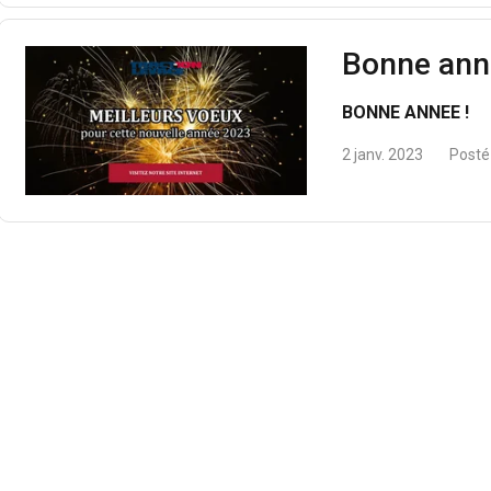
Bonne ann
BONNE ANNEE !
2 janv. 2023
Posté
ilise des cookies
ookies pour personnaliser le contenu, les publicités et analyser no
 des informations sur votre utilisation de notre site avec nos pa
se qui peuvent les combiner avec d'autres informations que vous l
lors de votre utilisation de leurs services.
Privacy Policy