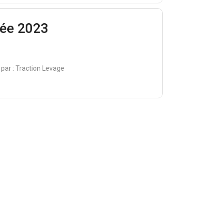
ée 2023
 par :
Traction Levage
FRENCH
ENGLISH
tre trafic. Nous
rtenaires de
eur avez fournies ou