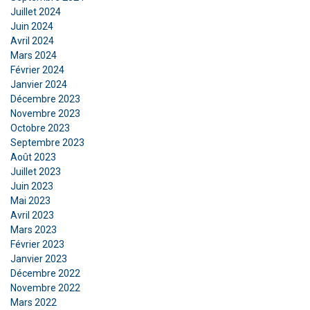
contenu, les publicités et analyser notre trafic.
Juillet 2024
Nous partageons également des informations
Juin 2024
sur votre utilisation de notre site avec nos
Avril 2024
partenaires de publicité et d'analyse qui peuvent
Mars 2024
les combiner avec d'autres informations que
Février 2024
vous leur avez fournies ou qu'ils ont collectées
Janvier 2024
lors de votre utilisation de leurs services.
Décembre 2023
Novembre 2023
Privacy Policy
Octobre 2023
Septembre 2023
Strictement
Performance
Ciblage
Août 2023
nécessaires
Juillet 2023
Juin 2023
Mai 2023
Fonctionnalité
Non classifiés
Avril 2023
Mars 2023
Février 2023
Janvier 2023
Décembre 2022
Novembre 2022
ACCEPTER TOUT
Mars 2022