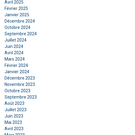
Ce site Web utilise des cookies
Avril 2025
Février 2025
Nous utilisons des cookies pour personnaliser le
Janvier 2025
contenu, les publicités et analyser notre trafic.
Décembre 2024
Nous partageons également des informations
Octobre 2024
sur votre utilisation de notre site avec nos
Septembre 2024
partenaires de publicité et d'analyse qui peuvent
Juillet 2024
les combiner avec d'autres informations que
Juin 2024
Avril 2024
vous leur avez fournies ou qu'ils ont collectées
Mars 2024
lors de votre utilisation de leurs services.
Février 2024
Privacy Policy
Janvier 2024
Décembre 2023
Strictement
Performance
Ciblage
Novembre 2023
nécessaires
Octobre 2023
Septembre 2023
Août 2023
Fonctionnalité
Non classifiés
Juillet 2023
Juin 2023
Mai 2023
Avril 2023
Mars 2023