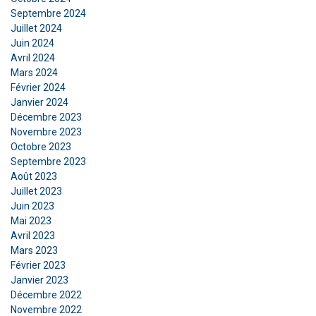
Septembre 2024
Juillet 2024
Juin 2024
Avril 2024
Mars 2024
Février 2024
FRENCH
Janvier 2024
Décembre 2023
ENGLISH
Ce site Web utilise des cookies
Novembre 2023
Octobre 2023
Nous utilisons des cookies pour personnaliser le
Septembre 2023
contenu, les publicités et analyser notre trafic.
Août 2023
Nous partageons également des informations
Juillet 2023
sur votre utilisation de notre site avec nos
Juin 2023
partenaires de publicité et d'analyse qui peuvent
Mai 2023
les combiner avec d'autres informations que
Avril 2023
vous leur avez fournies ou qu'ils ont collectées
Mars 2023
Février 2023
lors de votre utilisation de leurs services.
Janvier 2023
Privacy Policy
Décembre 2022
Novembre 2022